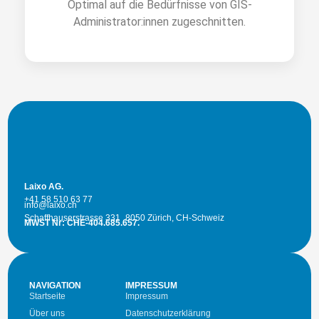
Optimal auf die Bedürfnisse von GIS-
Administrator:innen zugeschnitten.
Laixo AG.
+41 58 510 63 77
info@laixo.ch
Schaffhauserstrasse 331 8050 Zürich, CH-Schweiz
MWST Nr: CHE-404.685.657.
NAVIGATION
IMPRESSUM
Startseite
Impressum
Über uns
Datenschutzerklärung