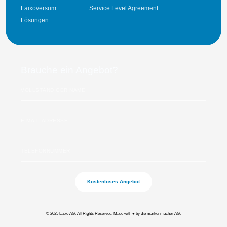
Laixoversum
Service Level Agreement
Lösungen
Brauche ein
Angebot
?
Kostenloses Angebot
© 2025 Laixo AG. All Rights Reserved. Made with ♥️ by
die markenmacher AG.